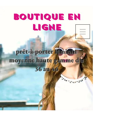
BOUTIQUE EN
LIGNE
prêt-à-porter féminin
moyenne haute gamme du
36 au 46
02 32 37 53 23 - 48
rue
Joséphine, 27000 Evreux