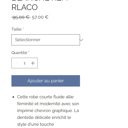
RLACO
Prix
Prix
 95,00 € 
57,00 €
original
promotionnel
Taille
*
Quantité
*
Ajouter au panier
Cette robe courte fluide allie
féminité et modernité avec son
imprimé chevron graphique. La
dentelle délicate enrichit le
style d'une touche