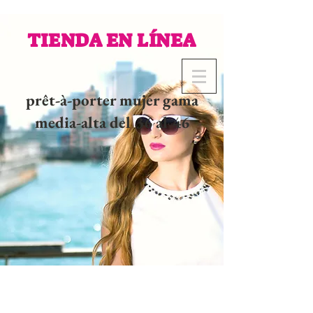
TIENDA EN LÍNEA
prêt-à-porter mujer gama
media-alta del 36 al 46
02 32 37 53 23 - 48
rue
Joséphine, 27000 Evreux