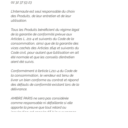
02 32 37 53 23
L’Internaute est seul responsable du choix
des Produits, de leur entretien et de leur
utilisation.
Tous les Produits bénéficient du régime légal
de la garantie de conformité prévue aux
Articles L. 211-4 et suivants du Code de la
consommation, ainsi que de la garantie des
vices cachés des Articles 1641 et suivants du
Code civil, pour autant que l’utilisation en ait
été normale et que les conseils d’entretien
aient été suivis.
Conformément à l’article L211-4 du Code de
la consommation, le vendeur est tenu de
livrer un bien conforme au contrat et répond
des défauts de conformité existant lors de la
délivrance.
AMBRE PARIS ne sera pas considérée
comme responsable ni défaillante si elle
apporte la preuve que tout retard ou
inexécution est consécutif à la survenance
d’un cas de force majeure habituellement
reconnu par la jurisprudence française, ou
est imputable à l’Internaute ou au fait