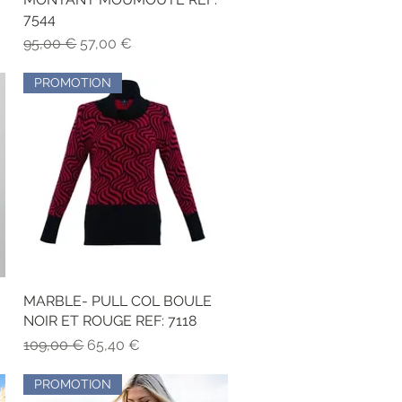
7544
Precio
Precio de oferta
95,00 €
57,00 €
PROMOTION
MARBLE- PULL COL BOULE
Vista rápida
NOIR ET ROUGE REF: 7118
Precio
Precio de oferta
109,00 €
65,40 €
PROMOTION