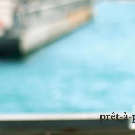
prêt-à-