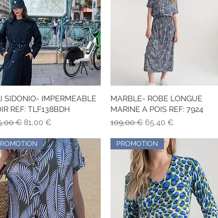
LI SIDONIO- IMPERMEABLE
Vista rápida
MARBLE- ROBE LONGUE
Vista rápida
IR REF: TLF138BDH
MARINE A POIS REF: 7924
ecio
Precio de oferta
Precio
Precio de oferta
5,00 €
81,00 €
109,00 €
65,40 €
PROMOTION
PROMOTION