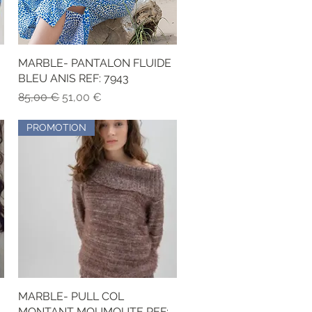
MARBLE- PANTALON FLUIDE
Vista rápida
BLEU ANIS REF: 7943
Precio
Precio de oferta
85,00 €
51,00 €
PROMOTION
MARBLE- PULL COL
Vista rápida
MONTANT MOUMOUTE REF: