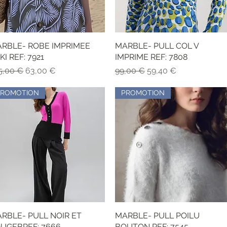
RBLE- ROBE IMPRIMEE
Vista rápida
MARBLE- PULL COL V
Vista rápida
KI REF: 7921
IMPRIME REF: 7808
ecio
Precio de oferta
Precio
Precio de oferta
5,00 €
63,00 €
99,00 €
59,40 €
PROMOTION
PROMOTION
RBLE- PULL NOIR ET
Vista rápida
MARBLE- PULL POILU
Vista rápida
UGEBREF: 7666
BOUTON REF: 7545