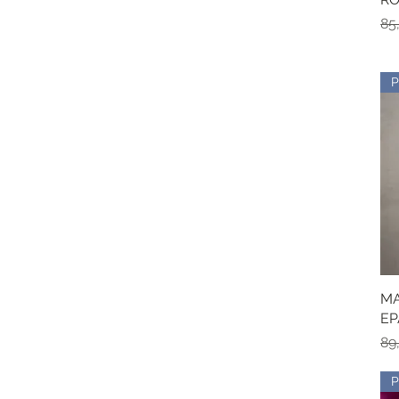
Pr
85
MA
EP
Pr
89