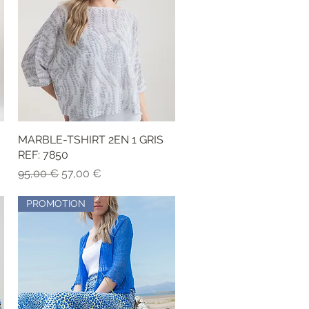
MARBLE-TSHIRT 2EN 1 GRIS
Vista rápida
REF: 7850
Precio
Precio de oferta
95,00 €
57,00 €
PROMOTION