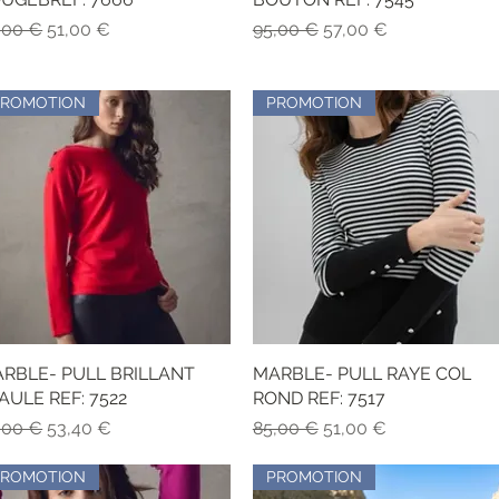
ecio
Precio de oferta
Precio
Precio de oferta
,00 €
51,00 €
95,00 €
57,00 €
PROMOTION
PROMOTION
RBLE- PULL BRILLANT
Vista rápida
MARBLE- PULL RAYE COL
Vista rápida
AULE REF: 7522
ROND REF: 7517
ecio
Precio de oferta
Precio
Precio de oferta
,00 €
53,40 €
85,00 €
51,00 €
PROMOTION
PROMOTION