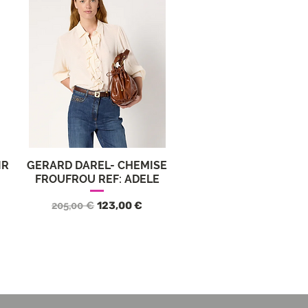
IR
GERARD DAREL- CHEMISE
Vista rápida
FROUFROU REF: ADELE
ta
Precio
Precio de oferta
205,00 €
123,00 €