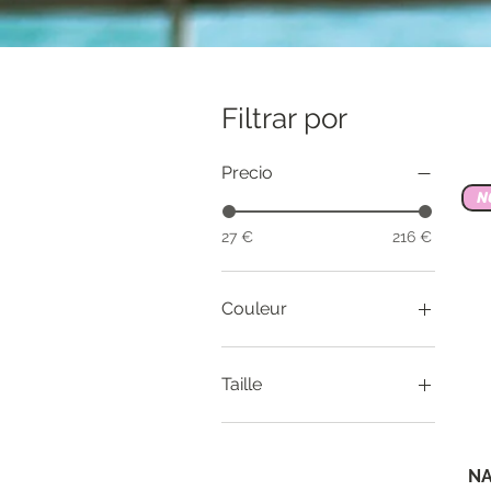
Filtrar por
Precio
N
27 €
216 €
Couleur
Taille
34
36
NA
38