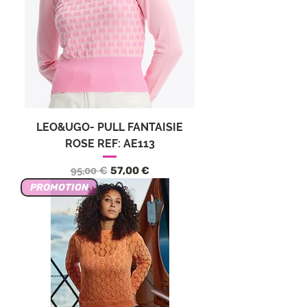
LEO&UGO- PULL FANTAISIE
ROSE REF: AE113
Precio
Precio de oferta
95,00 €
57,00 €
PROMOTION