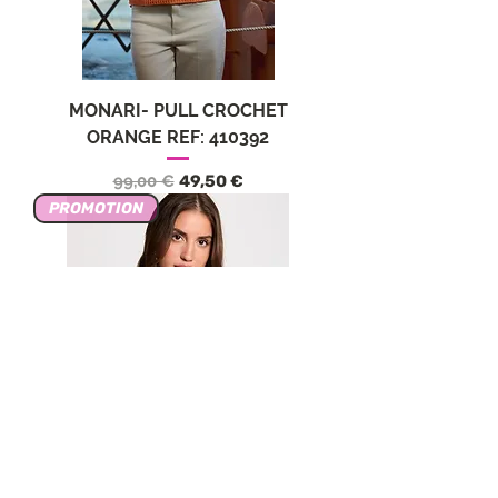
MONARI- PULL CROCHET
ORANGE REF: 410392
Precio
Precio de oferta
99,00 €
49,50 €
PROMOTION