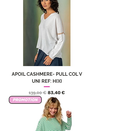
APOIL CASHMERE- PULL COL V
UNI REF: HIXI
Precio
Precio de oferta
139,00 €
83,40 €
PROMOTION