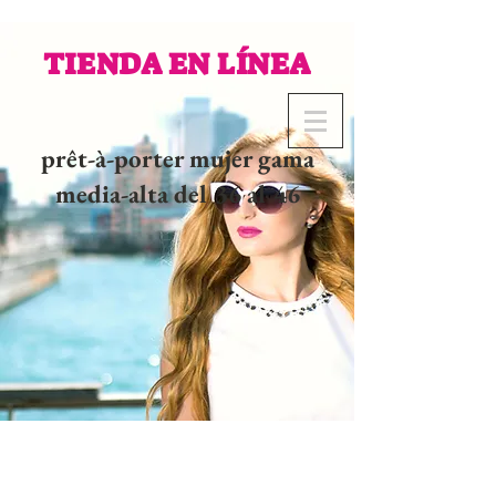
TIENDA EN LÍNEA
prêt-à-porter mujer gama
media-alta del 36 al 46
02 32 37 53 23 - 48
rue
Joséphine, 27000 Evreux