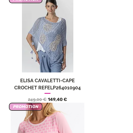
ELISA CAVALETTI-CAPE
CROCHET REFELP264010904
Precio
Precio de oferta
249,00 €
149,40 €
PROMOTION