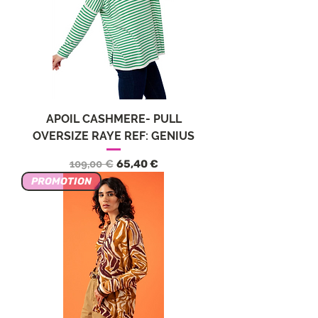
APOIL CASHMERE- PULL
OVERSIZE RAYE REF: GENIUS
Precio
Precio de oferta
109,00 €
65,40 €
PROMOTION