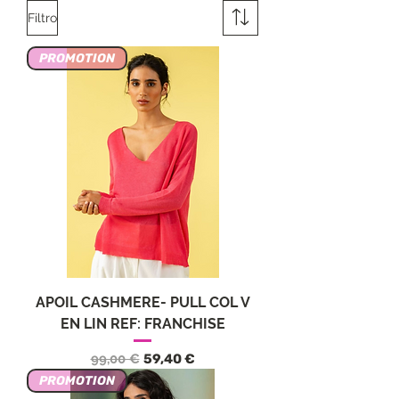
Filtro
PROMOTION
APOIL CASHMERE- PULL COL V
EN LIN REF: FRANCHISE
Precio
Precio de oferta
99,00 €
59,40 €
PROMOTION