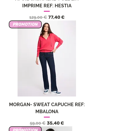
IMPRIME REF: HESTIA
Precio
Precio de oferta
129,00 €
77,40 €
PROMOTION
MORGAN- SWEAT CAPUCHE REF:
MBALONA
Precio
Precio de oferta
59,00 €
35,40 €
PROMOTION