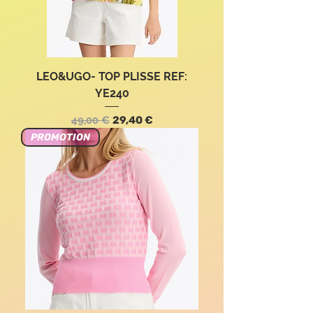
LEO&UGO- TOP PLISSE REF:
YE240
Precio
Precio de oferta
49,00 €
29,40 €
PROMOTION