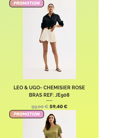
PROMOTION
LEO & UGO- CHEMISIER ROSE
BRAS REF: JE908
Precio
Precio de oferta
99,00 €
59,40 €
PROMOTION