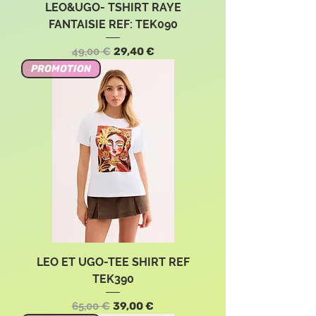
LEO&UGO- TSHIRT RAYE
FANTAISIE REF: TEK090
Precio
Precio de oferta
49,00 €
29,40 €
PROMOTION
LEO ET UGO-TEE SHIRT REF
TEK390
Precio
Precio de oferta
65,00 €
39,00 €