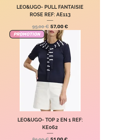
LEO&UGO- PULL FANTAISIE
ROSE REF: AE113
Precio
Precio de oferta
95,00 €
57,00 €
PROMOTION
LEO&UGO- TOP 2 EN 1 REF:
KE062
Precio
Precio de oferta
85,00 €
51,00 €