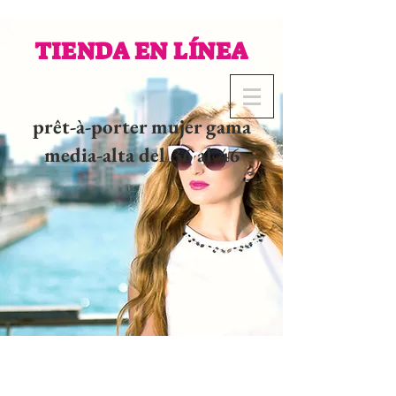
TIENDA EN LÍNEA
prêt-à-porter mujer gama
media-alta del 36 al 46
02 32 37 53 23 - 48
rue
Joséphine, 27000 Evreux