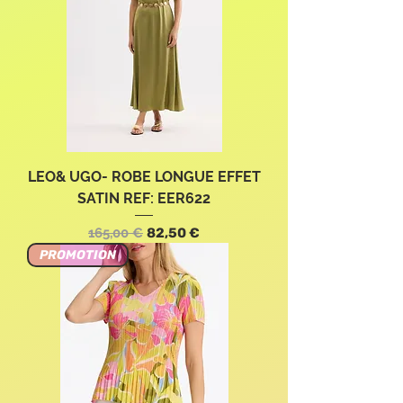
LEO& UGO- ROBE LONGUE EFFET
SATIN REF: EER622
Precio
Precio de oferta
165,00 €
82,50 €
PROMOTION