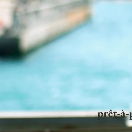
prêt-à-