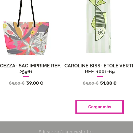
CEZZA- SAC IMPRIME REF:
CAROLINE BISS- ETOLE VERT
Vista rápida
Vista rápida
25961
REF: 1001-69
Precio
Precio de oferta
Precio
Precio de ofer
65,00 €
39,00 €
85,00 €
51,00 €
Cargar más
S'inscrire à la newsletter