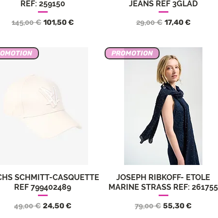
REF: 259150
JEANS REF 3GLAD
Precio
Precio de oferta
Precio
Precio de ofer
145,00 €
101,50 €
29,00 €
17,40 €
ROMOTION
PROMOTION
CHS SCHMITT-CASQUETTE
JOSEPH RIBKOFF- ETOLE
Vista rápida
Vista rápida
REF 799402489
MARINE STRASS REF: 26175
Precio
Precio de oferta
Precio
Precio de ofert
49,00 €
24,50 €
79,00 €
55,30 €