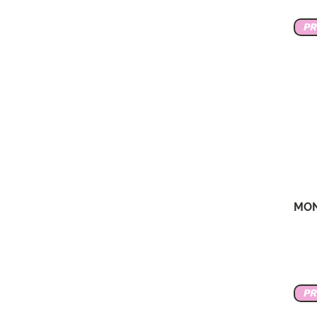
P
MON
P