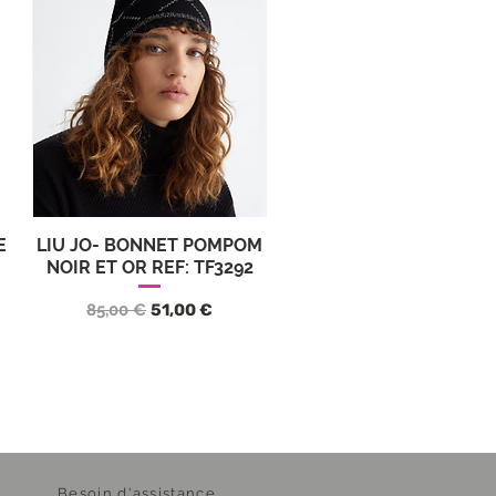
E
LIU JO- BONNET POMPOM
Vista rápida
NOIR ET OR REF: TF3292
ta
Precio
Precio de oferta
85,00 €
51,00 €
Besoin d'assistance