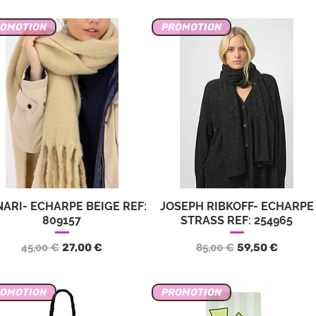
ROMOTION
PROMOTION
ARI- ECHARPE BEIGE REF:
JOSEPH RIBKOFF- ECHARPE
Vista rápida
Vista rápida
809157
STRASS REF: 254965
Precio
Precio de oferta
Precio
Precio de ofert
45,00 €
27,00 €
85,00 €
59,50 €
ROMOTION
PROMOTION