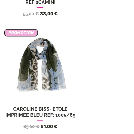
REF 2CAMINI
ta
Precio
Precio de oferta
55,00 €
33,00 €
PROMOTION
CAROLINE BISS- ETOLE
Vista rápida
5
IMPRIMEE BLEU REF: 1005/69
a
Precio
Precio de oferta
85,00 €
51,00 €