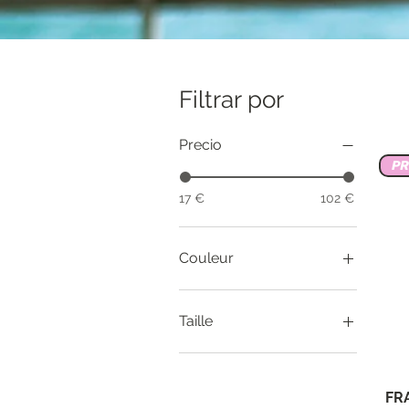
Filtrar por
Precio
P
17 €
102 €
Couleur
Taille
36
38
FR
44