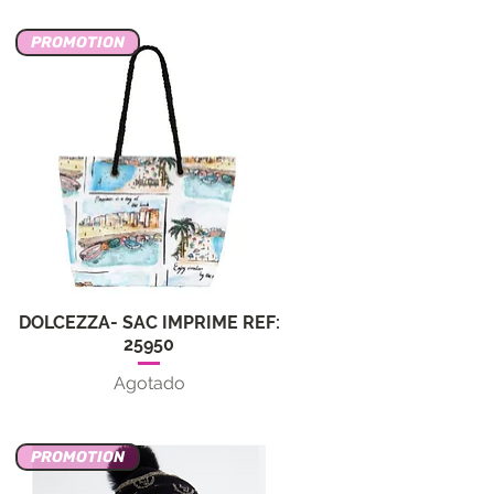
PROMOTION
DOLCEZZA- SAC IMPRIME REF:
Vista rápida
25950
Agotado
a
PROMOTION