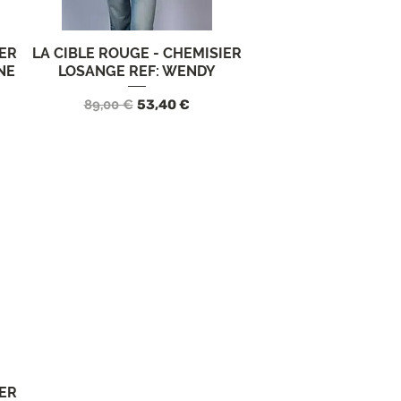
IER
LA CIBLE ROUGE - CHEMISIER
Vista rápida
NE
LOSANGE REF: WENDY
rta
Precio
Precio de oferta
89,00 €
53,40 €
IER