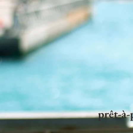
prêt-à-