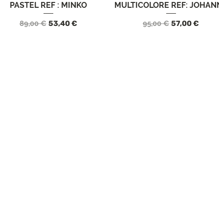
PASTEL REF : MINKO
MULTICOLORE REF: JOHAN
Precio
Precio de oferta
Precio
Precio de ofe
89,00 €
53,40 €
95,00 €
57,00 €