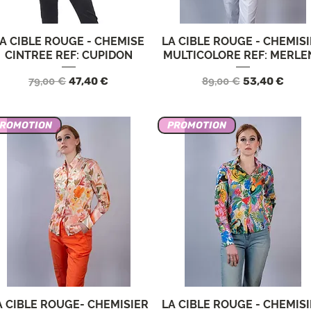
A CIBLE ROUGE - CHEMISE
LA CIBLE ROUGE - CHEMIS
Vista rápida
Vista rápida
CINTREE REF: CUPIDON
MULTICOLORE REF: MERLE
Precio
Precio de oferta
Precio
Precio de ofe
79,00 €
47,40 €
89,00 €
53,40 €
ROMOTION
PROMOTION
A CIBLE ROUGE- CHEMISIER
LA CIBLE ROUGE - CHEMIS
Vista rápida
Vista rápida