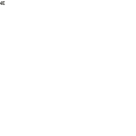
NE
rta