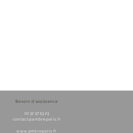
Besoin d'assistance
02 32 37 53 23
contact@ambreparis.fr
www.ambreparis.fr