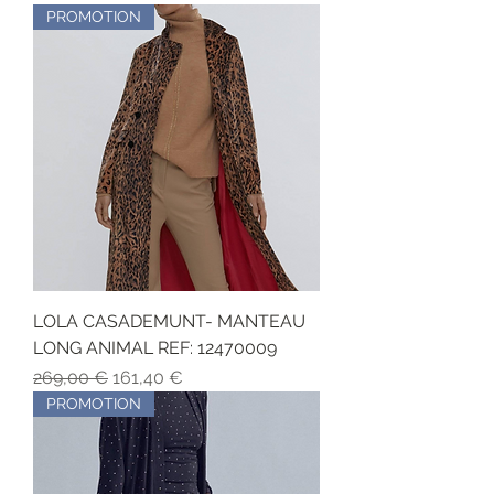
PROMOTION
LOLA CASADEMUNT- MANTEAU
LONG ANIMAL REF: 12470009
Precio
Precio de oferta
269,00 €
161,40 €
PROMOTION