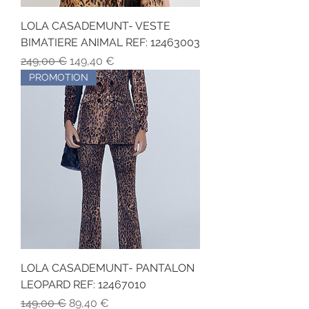
LOLA CASADEMUNT- VESTE
BIMATIERE ANIMAL REF: 12463003
Precio
Precio de oferta
249,00 €
149,40 €
PROMOTION
LOLA CASADEMUNT- PANTALON
LEOPARD REF: 12467010
Precio
Precio de oferta
149,00 €
89,40 €