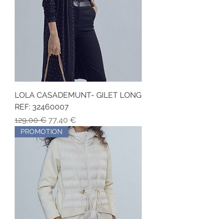
LOLA CASADEMUNT- GILET LONG
REF: 32460007
Precio
Precio de oferta
129,00 €
77,40 €
PROMOTION