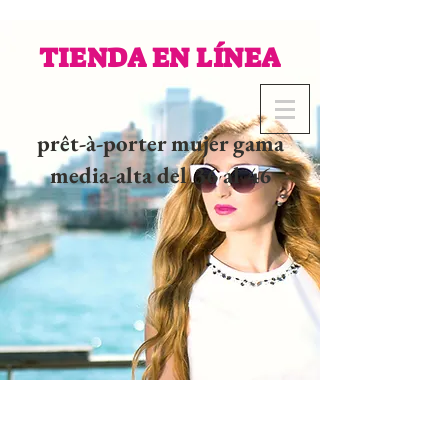
TIENDA EN LÍNEA
prêt-à-porter mujer gama
media-alta del 36 al 46
02 32 37 53 23 - 48
rue
Joséphine, 27000 Evreux