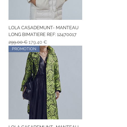
LOLA CASADEMUNT- MANTEAU
LONG BIMATIERE REF: 12470017
Precio
Precio de oferta
299,00 €
179,40 €
PROMOTION