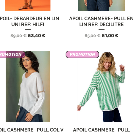
POIL- DEBARDEUR EN LIN
APOIL CASHMERE- PULL E
Vista rápida
Vista rápida
UNI REF: HILFI
LIN REF: DECILITRE
Precio
Precio de oferta
Precio
Precio de ofer
89,00 €
53,40 €
85,00 €
51,00 €
ROMOTION
PROMOTION
OIL CASHMERE- PULL COL V
APOIL CASHMERE- PULL
Vista rápida
Vista rápida