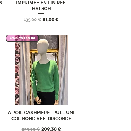
S
IMPRIMEE EN LIN REF:
HATSCH
rta
Precio
Precio de oferta
135,00 €
81,00 €
PROMOTION
A POIL CASHMERE- PULL UNI
Vista rápida
COL ROND REF: DISCORDE
Precio
Precio de oferta
299,00 €
209,30 €