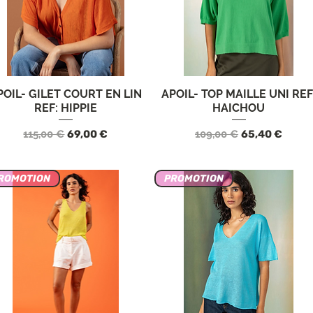
POIL- GILET COURT EN LIN
APOIL- TOP MAILLE UNI REF
Vista rápida
Vista rápida
REF: HIPPIE
HAICHOU
Precio
Precio de oferta
Precio
Precio de ofe
115,00 €
69,00 €
109,00 €
65,40 €
ROMOTION
PROMOTION