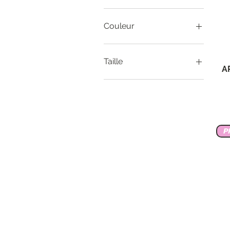
Couleur
fuschia
Taille
A
36
38
40
42
44
P
46
FR 44