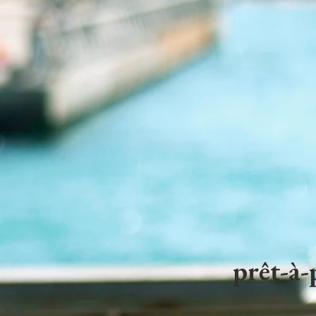
prêt-à-