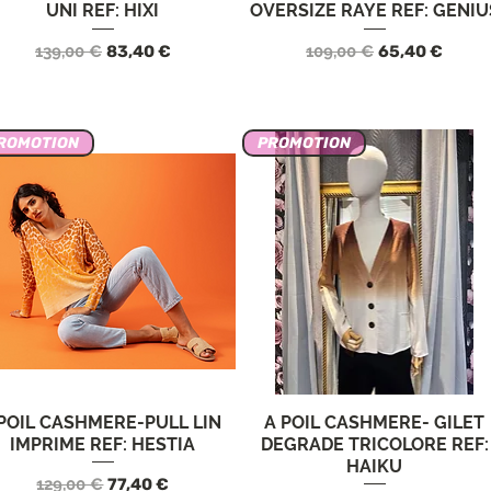
UNI REF: HIXI
OVERSIZE RAYE REF: GENIU
Precio
Precio de oferta
Precio
Precio de ofe
139,00 €
83,40 €
109,00 €
65,40 €
ROMOTION
PROMOTION
POIL CASHMERE-PULL LIN
A POIL CASHMERE- GILET
Vista rápida
Vista rápida
IMPRIME REF: HESTIA
DEGRADE TRICOLORE REF:
HAIKU
Precio
Precio de oferta
129,00 €
77,40 €