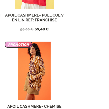
N
APOIL CASHMERE- PULL COL V
Vista rápida
EN LIN REF: FRANCHISE
ta
Precio
Precio de oferta
99,00 €
59,40 €
PROMOTION
APOIL CASHMERE- CHEMISE
Vista rápida