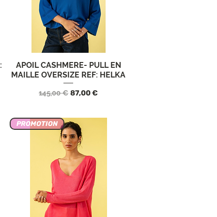
:
APOIL CASHMERE- PULL EN
Vista rápida
MAILLE OVERSIZE REF: HELKA
rta
Precio
Precio de oferta
145,00 €
87,00 €
PROMOTION