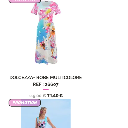
DOLCEZZA- ROBE MULTICOLORE
REF : 26607
Precio
Precio de oferta
119,00 €
71,40 €
PROMOTION