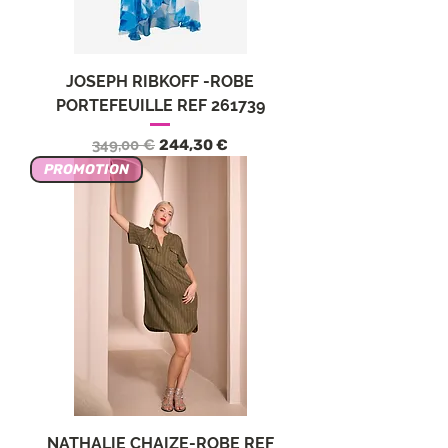
JOSEPH RIBKOFF -ROBE
PORTEFEUILLE REF 261739
Precio
Precio de oferta
349,00 €
244,30 €
PROMOTION
NATHALIE CHAIZE-ROBE REF