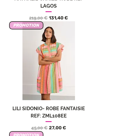
LAGOS
Precio
Precio de oferta
219,00 €
131,40 €
PROMOTION
LILI SIDONIO- ROBE FANTAISIE
REF: ZML108EE
Precio
Precio de oferta
45,00 €
27,00 €
PROMOTION