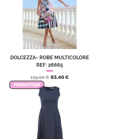
DOLCEZZA- ROBE MULTICOLORE
REF: 26665
Precio
Precio de oferta
139,00 €
83,40 €
PROMOTION