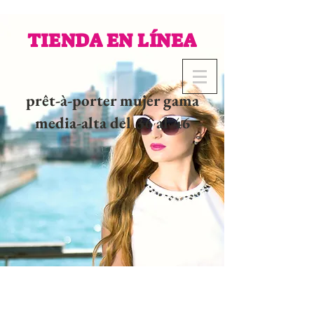
TIENDA EN LÍNEA
prêt-à-porter mujer gama
media-alta del 36 al 46
02 32 37 53 23 - 48
rue
Joséphine, 27000 Evreux