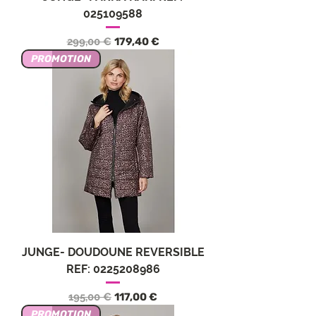
025109588
Precio
Precio de oferta
299,00 €
179,40 €
PROMOTION
JUNGE- DOUDOUNE REVERSIBLE
REF: 0225208986
Precio
Precio de oferta
195,00 €
117,00 €
PROMOTION