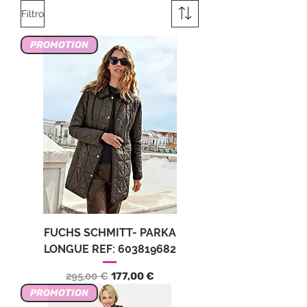
Filtro
PROMOTION
FUCHS SCHMITT- PARKA
LONGUE REF: 603819682
Precio
Precio de oferta
295,00 €
177,00 €
PROMOTION