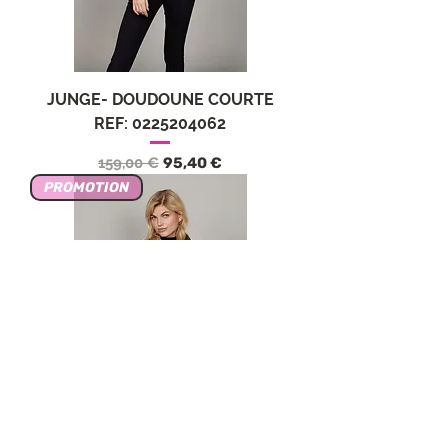
JUNGE- DOUDOUNE COURTE
REF: 0225204062
Precio
Precio de oferta
159,00 €
95,40 €
PROMOTION