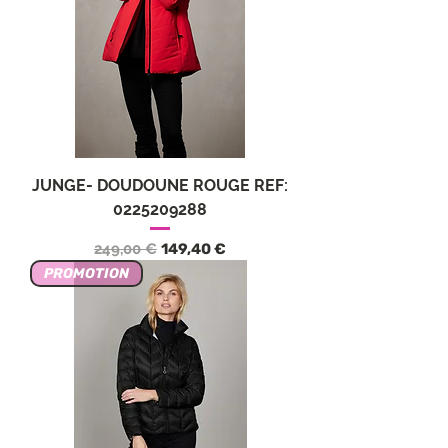
JUNGE- DOUDOUNE ROUGE REF:
0225209288
Precio
Precio de oferta
249,00 €
149,40 €
PROMOTION