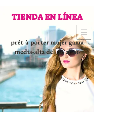
TIENDA EN LÍNEA
prêt-à-porter mujer gama
media-alta del 36 al 46
02 32 37 53 23 - 48
rue
Joséphine, 27000 Evreux