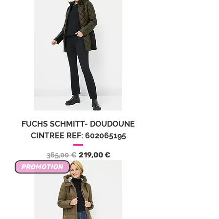
FUCHS SCHMITT- DOUDOUNE
CINTREE REF: 602065195
Precio
Precio de oferta
365,00 €
219,00 €
PROMOTION