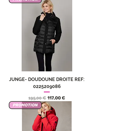
JUNGE- DOUDOUNE DROITE REF:
0225209086
Precio
Precio de oferta
195,00 €
117,00 €
PROMOTION