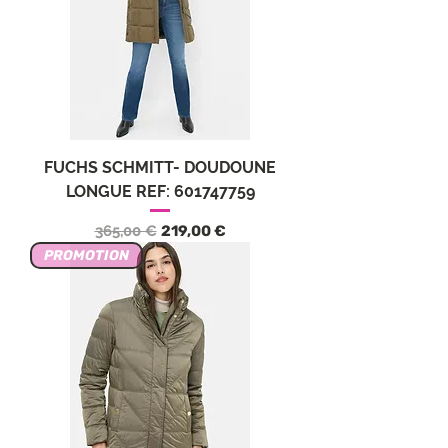
FUCHS SCHMITT- DOUDOUNE
LONGUE REF: 601747759
Precio
Precio de oferta
365,00 €
219,00 €
PROMOTION