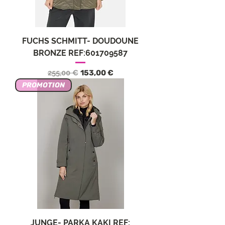
FUCHS SCHMITT- DOUDOUNE
BRONZE REF:601709587
Precio
Precio de oferta
255,00 €
153,00 €
PROMOTION
JUNGE- PARKA KAKI REF: