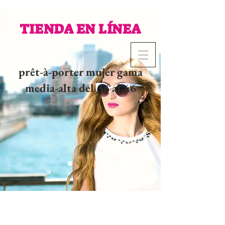
TIENDA EN LÍNEA
prêt-à-porter mujer gama
media-alta del 36 al 46
02 32 37 53 23 - 48
rue
Joséphine, 27000 Evreux