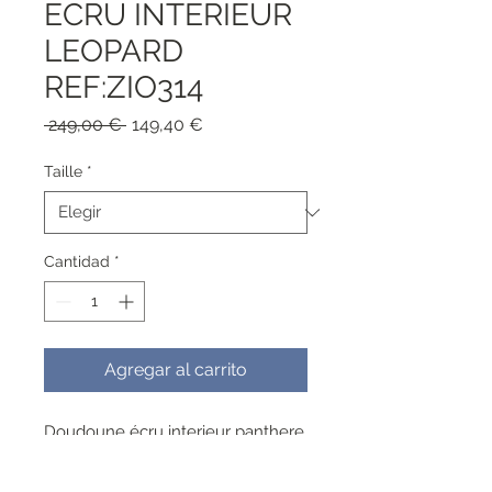
ECRU INTERIEUR
LEOPARD
REF:ZIO314
Precio
Precio
 249,00 € 
149,40 €
de
oferta
Taille
*
Cantidad
*
Agregar al carrito
Doudoune écru interieur panthere
Composition : 90% Duvet 10%
Plumes