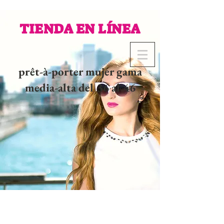
TIENDA EN LÍNEA
prêt-à-porter mujer gama
media-alta del 36 al 46
02 32 37 53 23 - 48
rue
Joséphine, 27000 Evreux