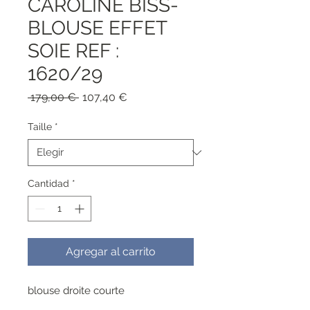
CAROLINE BISS-
BLOUSE EFFET
SOIE REF :
1620/29
Precio
Precio
 179,00 € 
107,40 €
de
oferta
Taille
*
Cantidad
*
Agregar al carrito
blouse droite courte