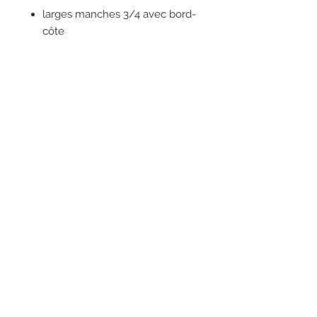
larges manches 3/4 avec bord-
côte
col V
sensation au toucher : soie
brillante
100% VISCOSE
RESEAUX SOCIAUX
S'inscrire à la newsletter