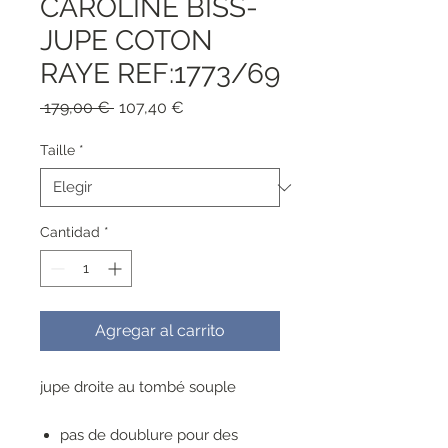
CAROLINE BISS-
JUPE COTON
RAYE REF:1773/69
Precio
Precio
 179,00 € 
107,40 €
de
oferta
Taille
*
Cantidad
*
Agregar al carrito
jupe droite au tombé souple
pas de doublure pour des