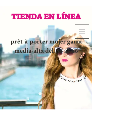
TIENDA EN LÍNEA
prêt-à-porter mujer gama
media-alta del 36 al 46
02 32 37 53 23 - 48
rue
Joséphine, 27000 Evreux