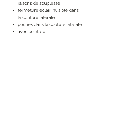
raisons de souplesse
fermeture éclair invisible dans
la couture latérale
poches dans la couture latérale
avec ceinture
fente haute au milieu, sur le
devant
84% COTON
10% POLYESTER
6% LIN
RESEAUX SOCIAUX