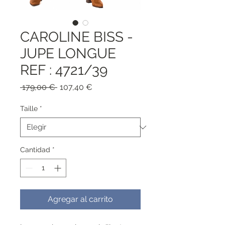
CAROLINE BISS -
JUPE LONGUE
REF : 4721/39
Precio
Precio
 179,00 € 
107,40 €
de
oferta
Taille
*
Cantidad
*
Agregar al carrito