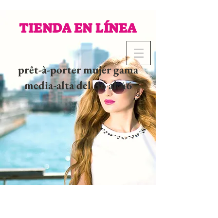
TIENDA EN LÍNEA
prêt-à-porter mujer gama
media-alta del 36 al 46
02 32 37 53 23 - 48
rue
Joséphine, 27000 Evreux