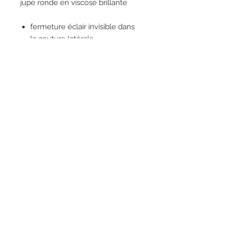
jupe ronde en viscose brillante
fermeture éclair invisible dans
la couture latérale
pas de doublure pour des
raisons de souplesse
poches dans la couture latérale
100% VISCOSE
RESEAUX SOCIAUX
S'inscrire à la newsletter