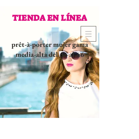
TIENDA EN LÍNEA
prêt-à-porter mujer gama
media-alta del 36 al 46
02 32 37 53 23 - 48
rue
Joséphine, 27000 Evreux