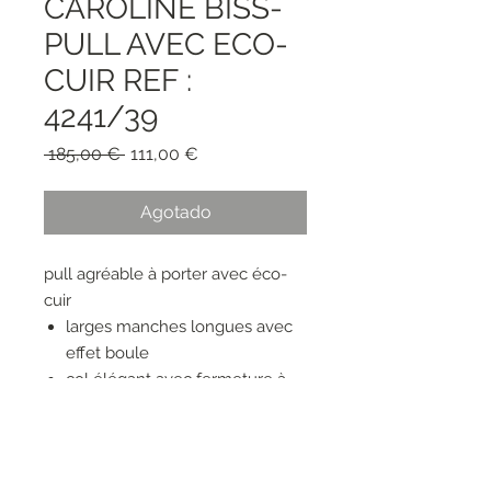
CAROLINE BISS-
PULL AVEC ECO-
CUIR REF :
4241/39
Precio
Precio
 185,00 € 
111,00 €
de
oferta
Agotado
pull agréable à porter avec éco-
cuir
larges manches longues avec
effet boule
col élégant avec fermeture à
pression