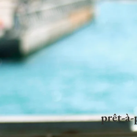
prêt-à-