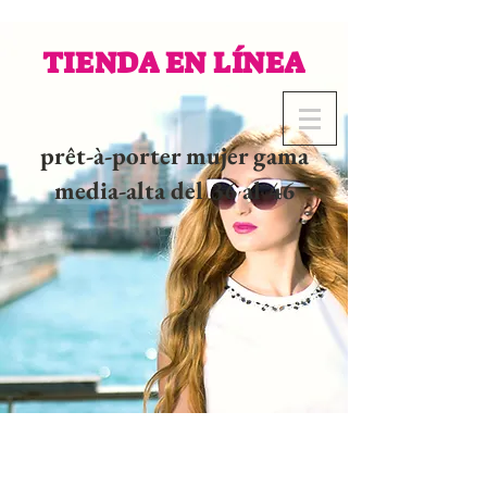
TIENDA EN LÍNEA
prêt-à-porter mujer gama
media-alta del 36 al 46
02 32 37 53 23 - 48
rue
Joséphine, 27000 Evreux