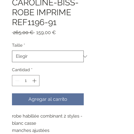
CAROLINE-BISS-
ROBE IMPRIME
REF1196-91
Precio
Precio
 265,00 € 
159,00 €
de
oferta
Taille
*
Cantidad
*
Agregar al carrito
robe habillée combinant 2 styles -
blanc casse
manches ajustées