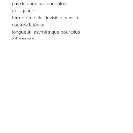
pas de doublure pour plus
d’élégance
fermeture éclair invisible dans la
couture latérale
longueur : asymétrique pour plus
d’élégance
ceinture en raphia élastiquée
comprise
fermeture goutte dans le dos
75%viscose
25%soie
RESEAUX SOCIAUX