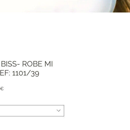
BISS- ROBE MI
F: 1101/39
Precio
 €
de
oferta