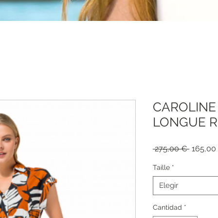
CAROLINE 
LONGUE RE
Precio
 275,00 € 
165,00
Taille
*
Elegir
Cantidad
*