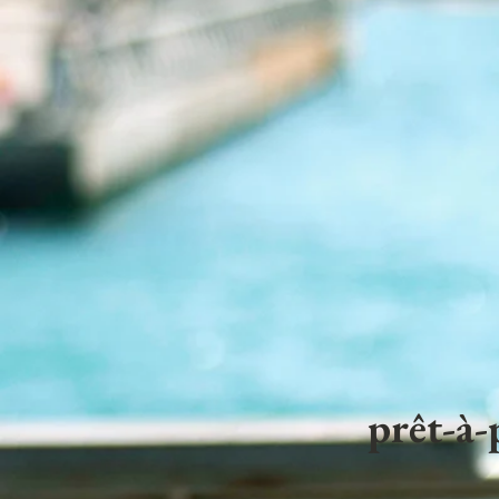
prêt-à-