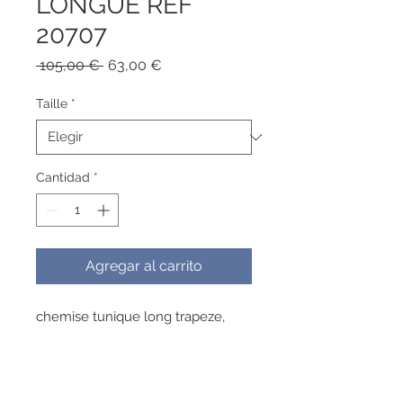
LONGUE REF
20707
Precio
Precio
 105,00 € 
63,00 €
de
oferta
Taille
*
Cantidad
*
Agregar al carrito
chemise tunique long trapeze,
convient a toute morphologie
viscose , lavable a 30°