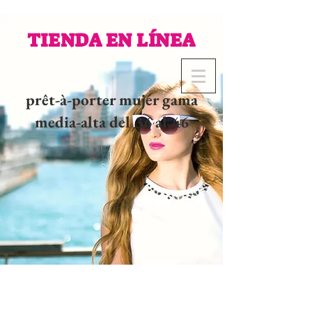
TIENDA EN LÍNEA
prêt-à-porter mujer gama
media-alta del 36 al 46
02 32 37 53 23 - 48
rue
Joséphine, 27000 Evreux