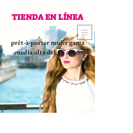
TIENDA EN LÍNEA
prêt-à-porter mujer gama
media-alta del 36 al 46
02 32 37 53 23 - 48
rue
Joséphine, 27000 Evreux