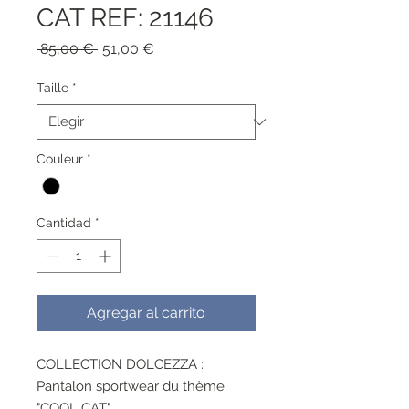
CAT REF: 21146
Precio
Precio
 85,00 € 
51,00 €
de
oferta
Taille
*
Couleur
*
Cantidad
*
Agregar al carrito
COLLECTION DOLCEZZA :
Pantalon sportwear du thème
"COOL CAT"