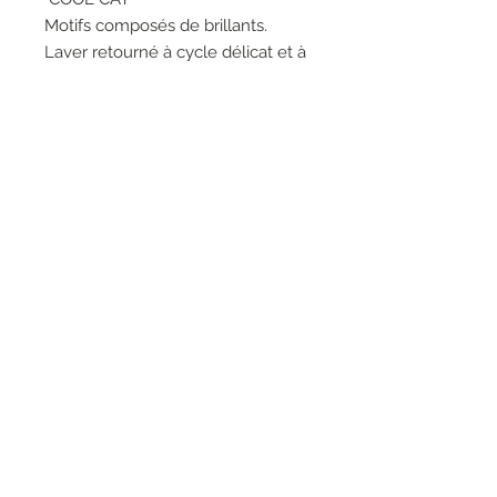
Motifs composés de brillants.
Laver retourné à cycle délicat et à
l'eau froide / Ne pas utiliser de
Javel / Suspendre pour sécher /
Repasser à basse température
/Pas de nettoyage à sec.
RESEAUX SOCIAUX
S'inscrire à la newsletter