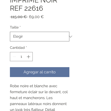
IMPRIME NOIR
REF 22616
Precio
Precio
 115,00 € 
69,00 €
de
oferta
Taille
*
Cantidad
*
Agregar al carrito
Robe noire et blanche avec
fermeture éclair sur le devant, col
haut et mancherons. Les
panneaux latéraux noirs donnent
un look très flatteur. Détail