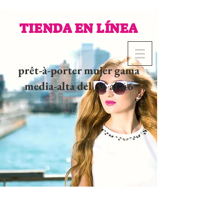
TIENDA EN LÍNEA
prêt-à-porter mujer gama
media-alta del 36 al 46
02 32 37 53 23 - 48
rue
Joséphine, 27000 Evreux