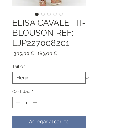
ELISA CAVALETTI-
BLOUSON REF:
EJP227008201
Precio
Precio
 305,00 € 
183,00 €
de
oferta
Taille
*
Cantidad
*
Agregar al carrito