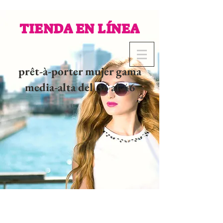
TIENDA EN LÍNEA
prêt-à-porter mujer gama
media-alta del 36 al 46
02 32 37 53 23 - 48
rue
Joséphine, 27000 Evreux