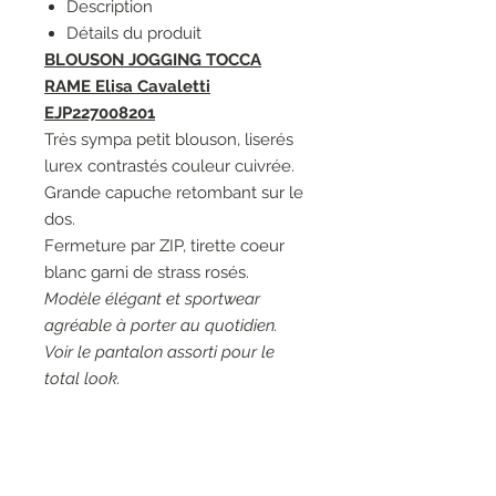
Description
Détails du produit
BLOUSON JOGGING TOCCA
RAME Elisa Cavaletti
EJP227008201
Très sympa petit blouson, liserés
lurex contrastés couleur cuivrée.
Grande capuche retombant sur le
dos.
Fermeture par ZIP, tirette coeur
blanc garni de strass rosés.
Modèle élégant et sportwear
agréable à porter au quotidien.
Voir le pantalon assorti pour le
total look.
Couleur: 03154 Incontro, blanc
cassé - 03166 Incontro/Decollo,
blanc cassé et corail.
Matières 1: 95% Coton 5%