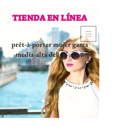
TIENDA EN LÍNEA
prêt-à-porter mujer gama
media-alta del 36 al 46
02 32 37 53 23 - 48
rue
Joséphine, 27000 Evreux