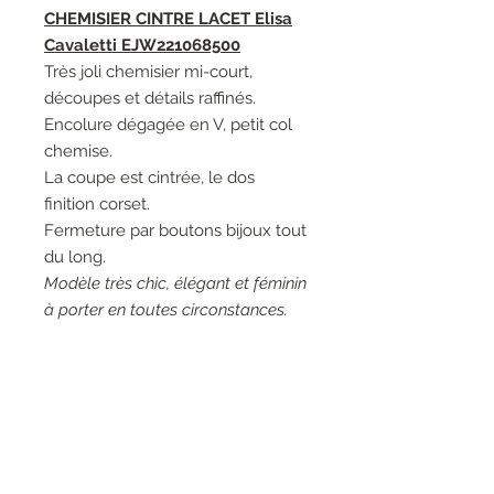
CHEMISIER CINTRE LACET Elisa
Cavaletti EJW221068500
Très joli chemisier mi-court,
découpes et détails raffinés.
Encolure dégagée en V, petit col
chemise.
La coupe est cintrée, le dos
finition corset.
Fermeture par boutons bijoux tout
du long.
Modèle très chic, élégant et féminin
à porter en toutes circonstances.
Couleurs: 02001 Nero, noir - 03149
Incontro, blanc cassé.
Matières: 98% Coton 2%
Elasthanne - 95% Viscose 5%
Elasthanne - 95% Viscose 5%
Elasthanne - 100% Polyester.