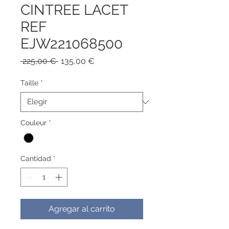
CINTREE LACET
REF
EJW221068500
Precio
Precio
 225,00 € 
135,00 €
de
oferta
Taille
*
Couleur
*
Cantidad
*
Agregar al carrito