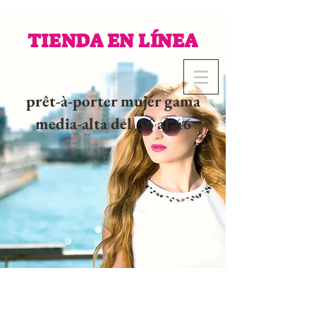
TIENDA EN LÍNEA
prêt-à-porter mujer gama
media-alta del 36 al 46
02 32 37 53 23 - 48
rue
Joséphine, 27000 Evreux