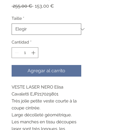
Precio
Precio
 255,00 € 
153,00 €
de
oferta
Taille
*
Cantidad
*
Agregar al carrito
VESTE LASER NERO Elisa
Cavaletti EJP217029801
Très jolie petite veste courte à la
coupe cintrée.
Large décolleté géométrique.
Les manches en tissu découpes
laser sont très longues, les