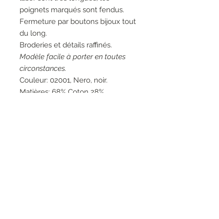
poignets marqués sont fendus.
Fermeture par boutons bijoux tout
du long.
Broderies et détails raffinés.
Modèle facile à porter en toutes
circonstances.
Couleur: 02001, Nero, noir.
Matières: 68% Coton 28%
Polyamide 4% Elasthanne - 68%
Viscose 16% Polyester 13%
Polyamide 3% Elasthanne - 70%
Viscose 30% Lin - 53% Coton 47%
Polyamide.
Entretien: Lavage à la main 30°.