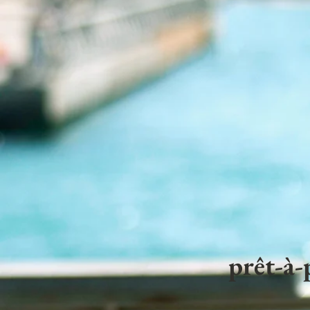
prêt-à-