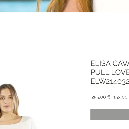
ELISA CAV
PULL LOV
ELW21403
Precio
 255,00 € 
153,00