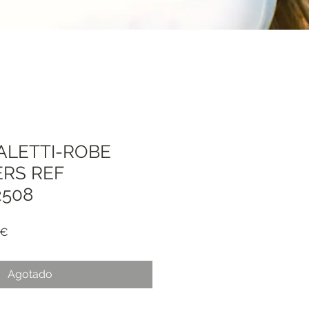
ALETTI-ROBE
ERS REF
2508
Precio
 €
de
oferta
Agotado