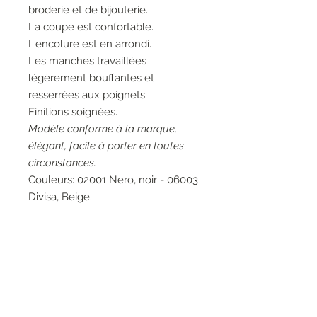
broderie et de bijouterie.
La coupe est confortable.
L'encolure est en arrondi.
Les manches travaillées
légèrement bouffantes et
resserrées aux poignets.
Finitions soignées.
Modèle conforme à la marque,
élégant, facile à porter en toutes
circonstances.
Couleurs: 02001 Nero, noir - 06003
Divisa, Beige.
Matières: 95% Coton 5%
Elasthanne - 70% Viscose 21%
Polyamide 5% Fibres de métal 4%
Elasthanne - 80% Coton 20%
Polyamide.
Entretien: Lavage à la main 30°.
Marque: Elisa Cavaletti.