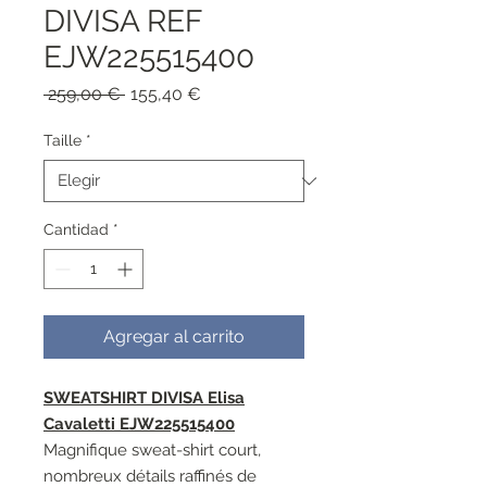
DIVISA REF
EJW225515400
Precio
Precio
 259,00 € 
155,40 €
de
oferta
Taille
*
Cantidad
*
Agregar al carrito
SWEATSHIRT DIVISA Elisa
Cavaletti EJW225515400
Magnifique sweat-shirt court,
nombreux détails raffinés de