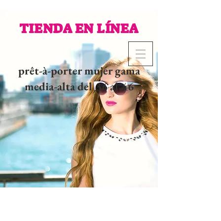
TIENDA EN LÍNEA
prêt-à-porter mujer gama
media-alta del 36 al 46
02 32 37 53 23 - 48
rue
Joséphine, 27000 Evreux