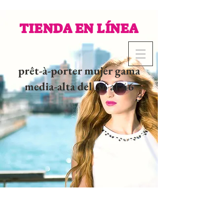
TIENDA EN LÍNEA
prêt-à-porter mujer gama
media-alta del 36 al 46
02 32 37 53 23 - 48
rue
Joséphine, 27000 Evreux