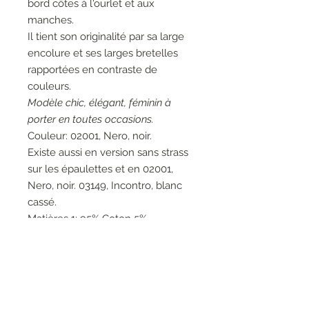
bord côtes à l'ourlet et aux
manches.
Il tient son originalité par sa large
encolure et ses larges bretelles
rapportées en contraste de
couleurs.
Modèle chic, élégant, féminin à
porter en toutes occasions.
Couleur: 02001, Nero, noir.
Existe aussi en version sans strass
sur les épaulettes et en 02001,
Nero, noir. 03149, Incontro, blanc
cassé.
Matières 1: 95% Coton 5%
Elasthanne Matières 2: 70%
Viscose 15% Nylon 15% Métal
Matières 3: 53% Coton 47%
Acrylique Matières 4: 80% Coton
20% Polyamide.