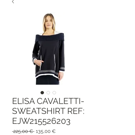
ELISA CAVALETTI-
SWEATSHIRT REF:
EJW215526203
Precio
Precio
 225,00 € 
135,00 €