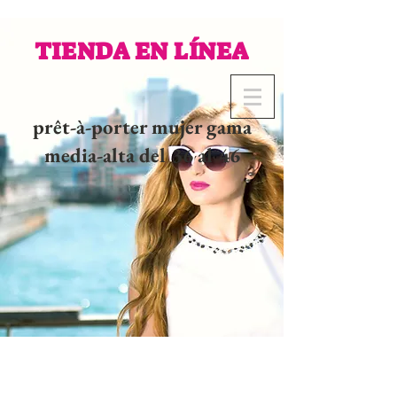
TIENDA EN LÍNEA
prêt-à-porter mujer gama
media-alta del 36 al 46
02 32 37 53 23 - 48
rue
Joséphine, 27000 Evreux