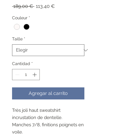
Precio
Precio
 189,00 € 
113,40 €
de
oferta
Couleur
*
Taille
*
Cantidad
*
Agregar al carrito
Très joli haut sweatshirt
incrustation de dentelle.
Manches 7/8, finitions poignets en
voile.