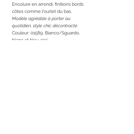
Encolure en arrondi, finitions bords
côtes comme l'ourlet du bas.
Modèle agréable à porter au
quotidien, style chic décontracté.
Couleur: 01589, Bianco/Sguardo,
blanc et bleu ciel.
Matières: 80% Coton 15% Polyester
5% Elasthanne.
Entretien: Lavage à la main 30°.
Existe en coloris: Bianco/Bianco
et Nero.
RESEAUX SOCIAUX