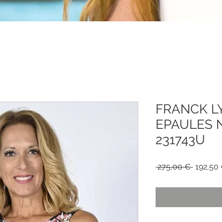
FRANCK L
EPAULES 
231743U
Precio
 275,00 € 
192,50