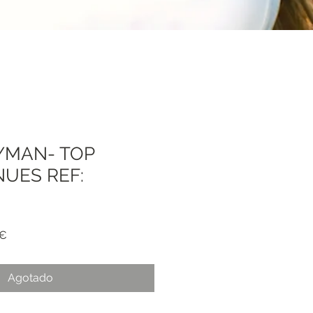
YMAN- TOP
NUES REF:
Precio
 €
de
oferta
Agotado