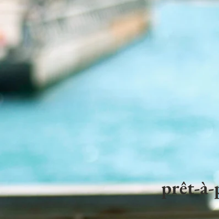
prêt-à-