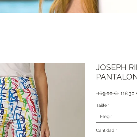
JOSEPH R
PANTALON
Precio
 169,00 € 
118,30
Taille
*
Elegir
Cantidad
*