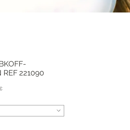
IBKOFF-
 REF 221090
Precio
 €
de
oferta