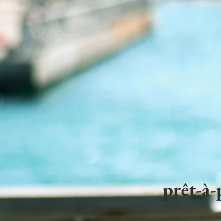
prêt-à-