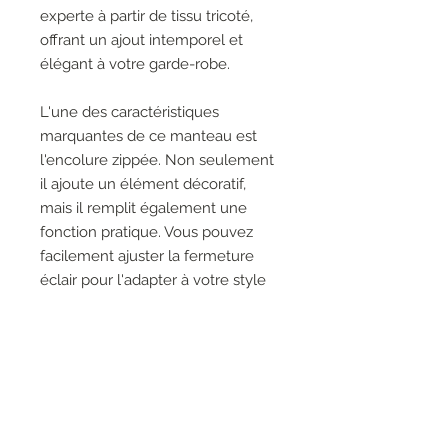
experte à partir de tissu tricoté,
offrant un ajout intemporel et
élégant à votre garde-robe.
L'une des caractéristiques
marquantes de ce manteau est
l'encolure zippée. Non seulement
il ajoute un élément décoratif,
mais il remplit également une
fonction pratique. Vous pouvez
facilement ajuster la fermeture
éclair pour l'adapter à votre style
préféré et à votre niveau de
confort. Que vous choisissiez de le
fermer pour un look élégant ou de
le laisser ouvert pour une
sensation plus décontractée, ce
manteau offre polyvalence et