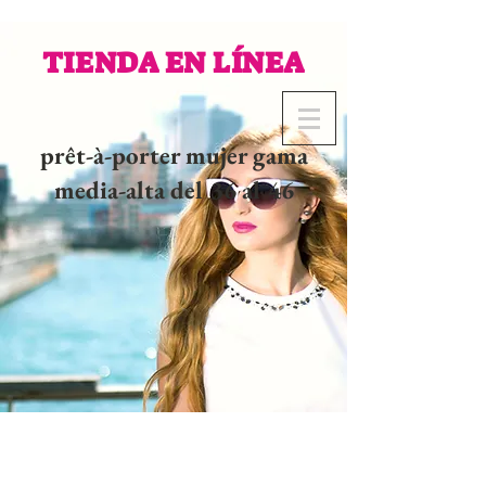
TIENDA EN LÍNEA
prêt-à-porter mujer gama
media-alta del 36 al 46
02 32 37 53 23 - 48
rue
Joséphine, 27000 Evreux