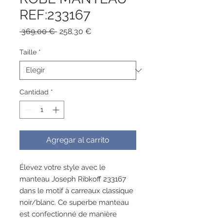
REF:233167
Precio
Precio
 369,00 € 
258,30 €
de
oferta
Taille
*
Cantidad
*
Agregar al carrito
Élevez votre style avec le
manteau Joseph Ribkoff 233167
dans le motif à carreaux classique
noir/blanc. Ce superbe manteau
est confectionné de manière