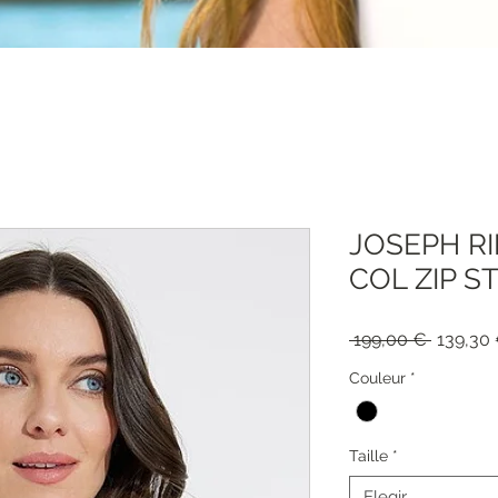
JOSEPH R
COL ZIP S
Precio
 199,00 € 
139,30
Couleur
*
Taille
*
Elegir