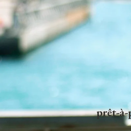
prêt-à-