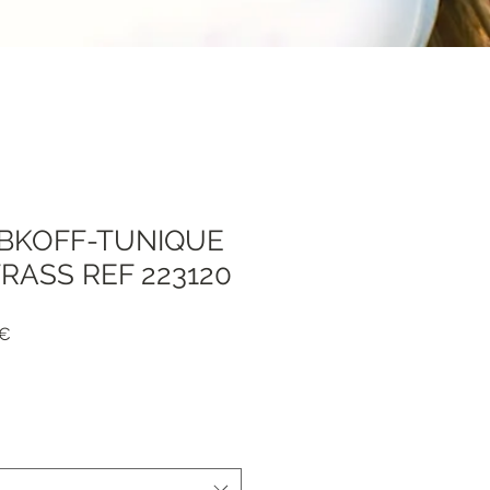
IBKOFF-TUNIQUE
TRASS REF 223120
Precio
 €
de
oferta