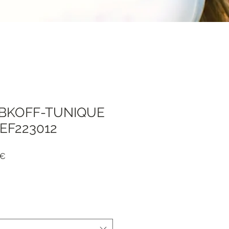
IBKOFF-TUNIQUE
EF223012
Precio
 €
de
oferta