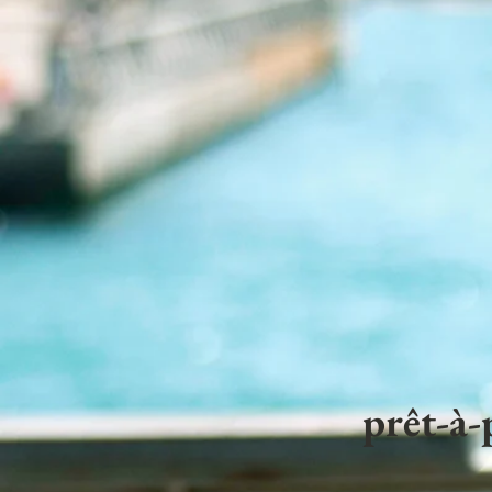
prêt-à-