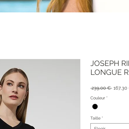
JOSEPH R
LONGUE R
Precio
 239,00 € 
167,30
Couleur
*
Taille
*
Elegir