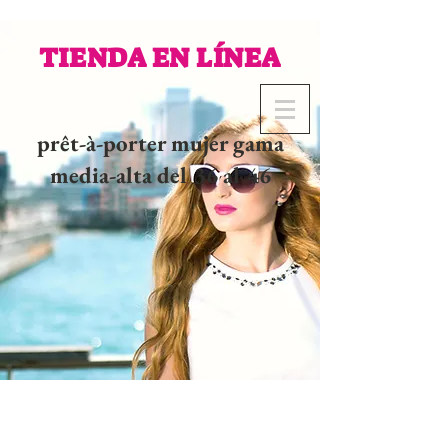
TIENDA EN LÍNEA
prêt-à-porter mujer gama
media-alta del 36 al 46
02 32 37 53 23 - 48
rue
Joséphine, 27000 Evreux