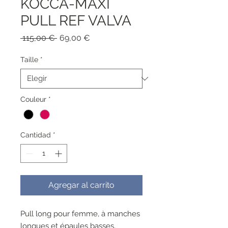
KOCCA-MAXI
PULL REF VALVA
Precio
Precio
 115,00 € 
69,00 €
de
oferta
Taille
*
Couleur
*
Cantidad
*
Agregar al carrito
Pull long pour femme, à manches
longues et épaules basses,