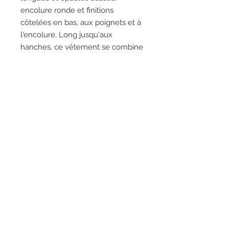
encolure ronde et finitions
côtelées en bas, aux poignets et à
l'encolure. Long jusqu'aux
hanches, ce vêtement se combine
parfaitement avec un legging et
des bottes à tige large.
Composizione
29%Polyester 28%Acrylic
22%Polyamide 21%Viscose
RESEAUX SOCIAUX