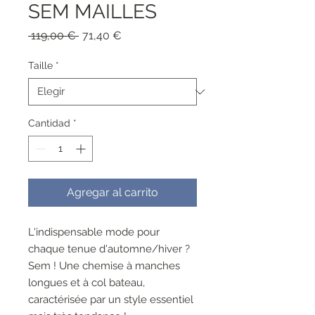
SEM MAILLES
Precio
Precio
 119,00 € 
71,40 €
de
oferta
Taille
*
Cantidad
*
Agregar al carrito
L'indispensable mode pour
chaque tenue d'automne/hiver ?
Sem ! Une chemise à manches
longues et à col bateau,
caractérisée par un style essentiel