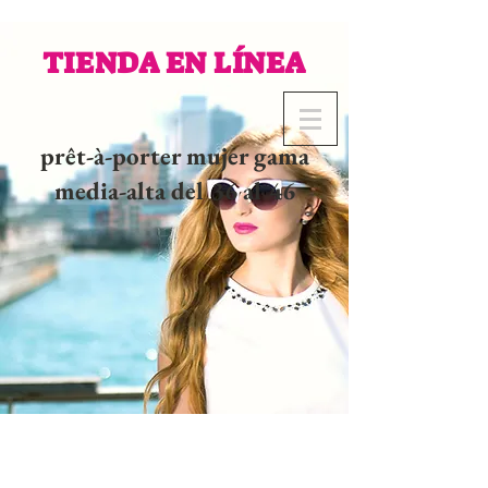
TIENDA EN LÍNEA
prêt-à-porter mujer gama
media-alta del 36 al 46
02 32 37 53 23 - 48
rue
Joséphine, 27000 Evreux