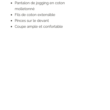
Pantalon de jogging en coton
molletonné
Fils de coton extensible
Pinces sur le devant
Coupe ample et confortable
Large ceinture élastique avec
cordon de serrage
Poches pratiques
Composition :
62 % coton, 38 % polyester
RESEAUX SOCIAUX