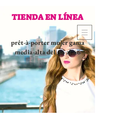
TIENDA EN LÍNEA
prêt-à-porter mujer gama
media-alta del 36 al 46
02 32 37 53 23 - 48
rue
Joséphine, 27000 Evreux