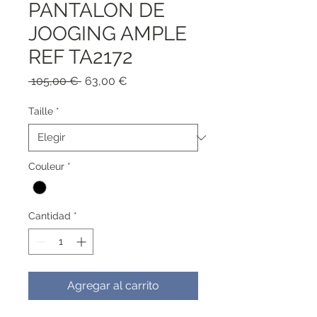
PANTALON DE
JOOGING AMPLE
REF TA2172
Precio
Precio
 105,00 € 
63,00 €
de
oferta
Taille
*
Couleur
*
Cantidad
*
Agregar al carrito