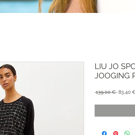
LIU JO S
JOOGING R
Precio
 139,00 € 
83,40 