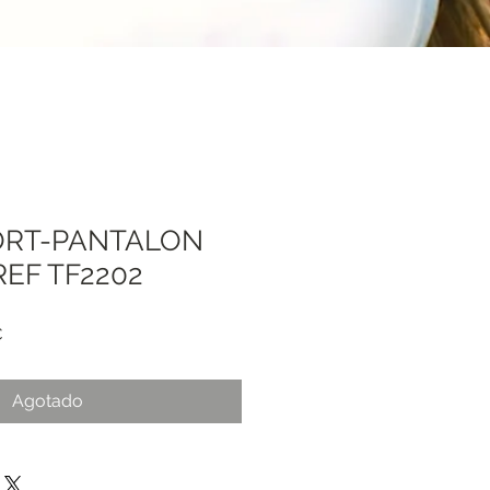
PORT-PANTALON
EF TF2202
Precio
€
de
oferta
Agotado