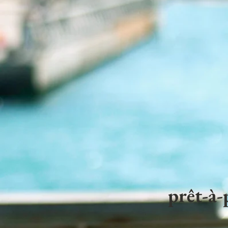
prêt-à-