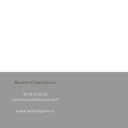
Besoin d'assistance
02 32 37 53 23
contact@ambreparis.fr
www.ambreparis.fr