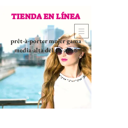
TIENDA EN LÍNEA
prêt-à-porter mujer gama
media-alta del 36 al 46
02 32 37 53 23 - 48
rue
Joséphine, 27000 Evreux