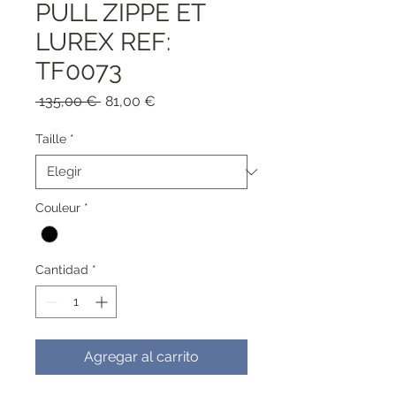
PULL ZIPPE ET
LUREX REF:
TF0073
Precio
Precio
 135,00 € 
81,00 €
de
oferta
Taille
*
Couleur
*
Cantidad
*
Agregar al carrito