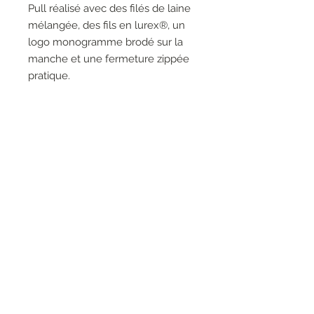
Pull réalisé avec des filés de laine
mélangée, des fils en lurex®, un
logo monogramme brodé sur la
manche et une fermeture zippée
pratique.
La mannequin mesure 178 cm et
porte une taille S
Composition :
54 % polyester, 20 % acrylique,
20 % polyamide, 6 % laine
RESEAUX SOCIAUX