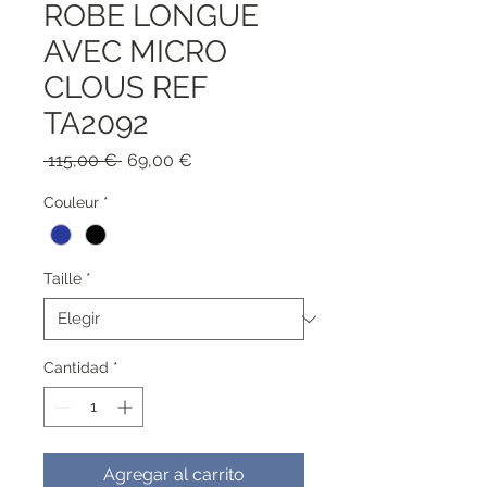
ROBE LONGUE
AVEC MICRO
CLOUS REF
TA2092
Precio
Precio
 115,00 € 
69,00 €
de
oferta
Couleur
*
Taille
*
Cantidad
*
Agregar al carrito