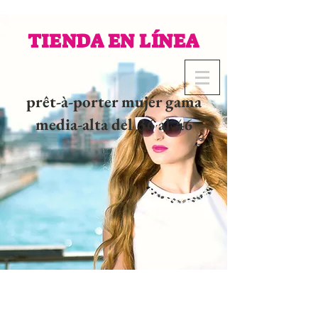
TIENDA EN LÍNEA
prêt-à-porter mujer gama
media-alta del 36 al 46
02 32 37 53 23 - 48
rue
Joséphine, 27000 Evreux