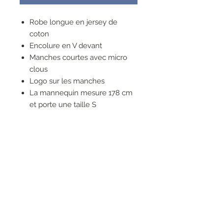
Robe longue en jersey de
coton
Encolure en V devant
Manches courtes avec micro
clous
Logo sur les manches
La mannequin mesure 178 cm
et porte une taille S
Les tailles indiquées sont des
tailles italiennes. Pour trouver la
taille qui vous correspond,
veuillez consulter le Guide des
Tailles.
Composition :
100 % coton