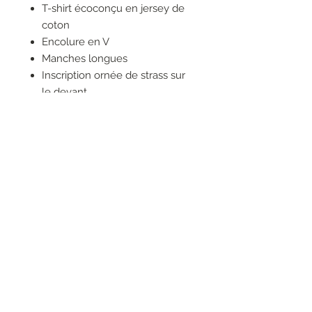
T-shirt écoconçu en jersey de
coton
Encolure en V
Manches longues
Inscription ornée de strass sur
le devant
Article durable « Liu Jo Better »
Le produit textile a été fabriqué
avec au moins 70 % de fibres
naturelles issues de
l'agriculture biologique
RESEAUX SOCIAUX