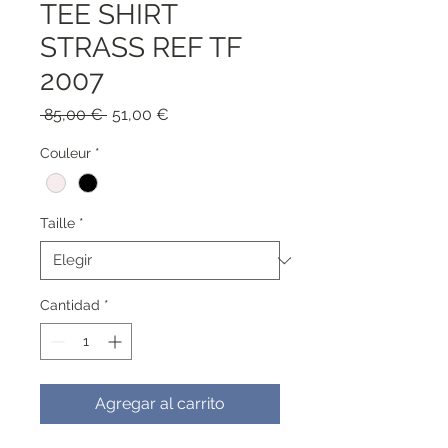
TEE SHIRT
STRASS REF TF
2007
Precio
Precio
 85,00 € 
51,00 €
de
oferta
Couleur
*
Taille
*
Cantidad
*
Agregar al carrito