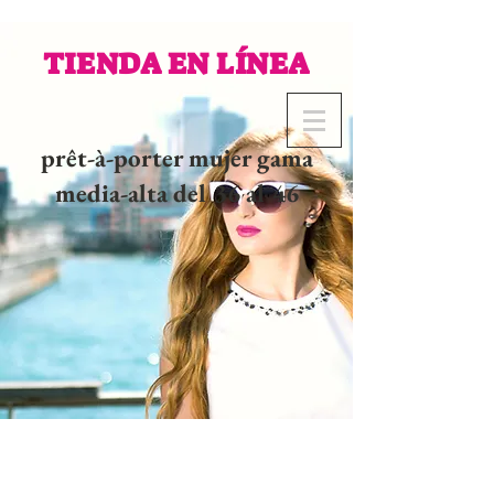
TIENDA EN LÍNEA
prêt-à-porter mujer gama
media-alta del 36 al 46
02 32 37 53 23 - 48
rue
Joséphine, 27000 Evreux