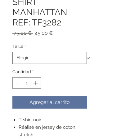
SHIRT
MANHATTAN
REF: TF3282
Precio
Precio
 75,00 € 
45,00 €
de
oferta
Taille
*
Cantidad
*
Agregar al carrito
T-shirt noir
Réalisé en jersey de coton
stretch