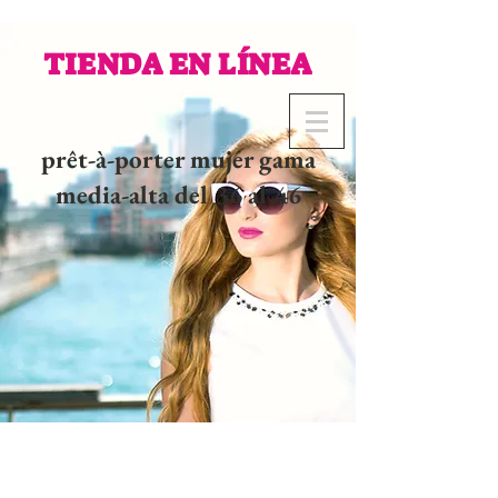
TIENDA EN LÍNEA
prêt-à-porter mujer gama
media-alta del 36 al 46
02 32 37 53 23 - 48
rue
Joséphine, 27000 Evreux