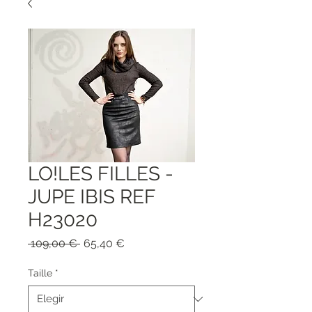
LO!LES FILLES -
JUPE IBIS REF
H23020
Precio
Precio
 109,00 € 
65,40 €
de
oferta
Taille
*