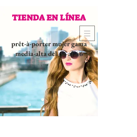
TIENDA EN LÍNEA
prêt-à-porter mujer gama
media-alta del 36 al 46
02 32 37 53 23 - 48
rue
Joséphine, 27000 Evreux