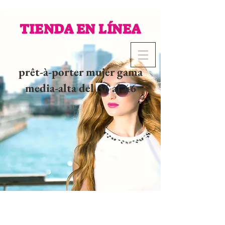
TIENDA EN LÍNEA
prêt-à-porter mujer gama
media-alta del 36 al 46
02 32 37 53 23 - 48
rue
Joséphine, 27000 Evreux