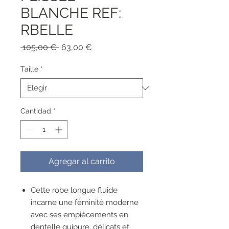
BLANCHE REF:
RBELLE
Precio
Precio
 105,00 € 
63,00 €
de
oferta
Taille
*
Cantidad
*
Agregar al carrito
Cette robe longue fluide
incarne une féminité moderne
avec ses empiècements en
dentelle guipure, délicats et