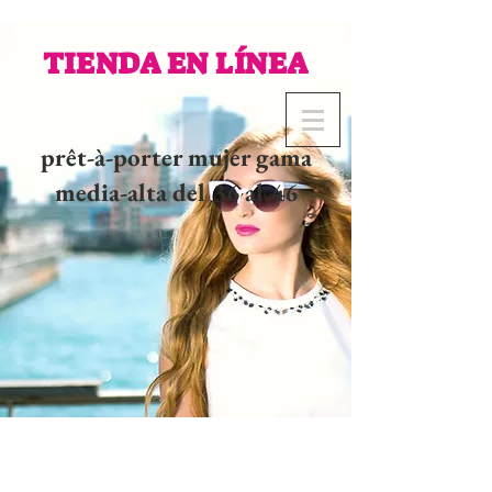
TIENDA EN LÍNEA
prêt-à-porter mujer gama
media-alta del 36 al 46
02 32 37 53 23 - 48
rue
Joséphine, 27000 Evreux