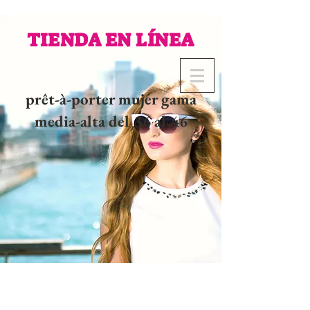
TIENDA EN LÍNEA
prêt-à-porter mujer gama
media-alta del 36 al 46
02 32 37 53 23 - 48
rue
Joséphine, 27000 Evreux