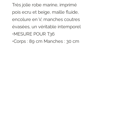
Très jolie robe marine, imprimé
pois ecru et beige, maille fluide,
encolure en V, manches coutres
évasées, un véritable intemporel
•MESURE POUR T36
•Corps : 89 cm Manches : 30 cm
•Le modèle porte un 36 et mesure
1m75
•LAVAGE ET REPASSAGE SUR
ENVERS
•MACHINE WASH 30 °
•95% Polyester 5% Elasthane
RESEAUX SOCIAUX