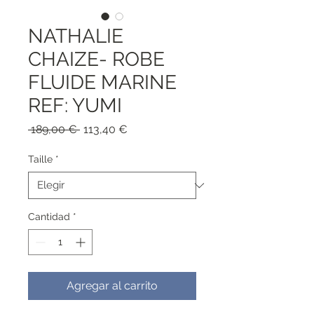
NATHALIE
CHAIZE- ROBE
FLUIDE MARINE
REF: YUMI
Precio
Precio
 189,00 € 
113,40 €
de
oferta
Taille
*
Cantidad
*
Agregar al carrito