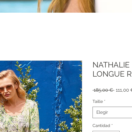
NATHALIE
LONGUE R
Precio
 185,00 € 
111,00 
Taille
*
Elegir
Cantidad
*