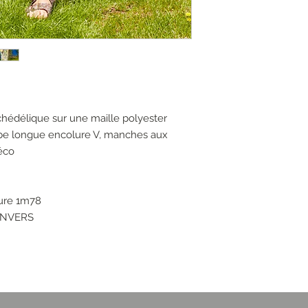
chédélique sur une maille polyester
robe longue encolure V, manches aux
éco
ure 1m78
ENVERS