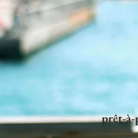
prêt-à-