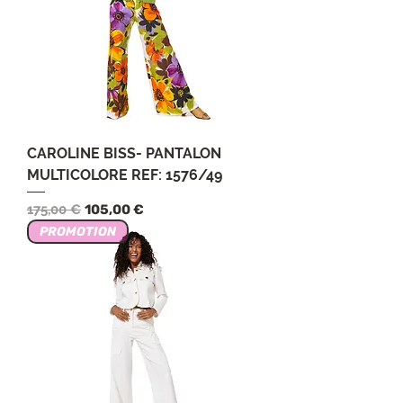
CAROLINE BISS- PANTALON
MULTICOLORE REF: 1576/49
Обычная цена
Цена со скидкой
175,00 €
105,00 €
PROMOTION