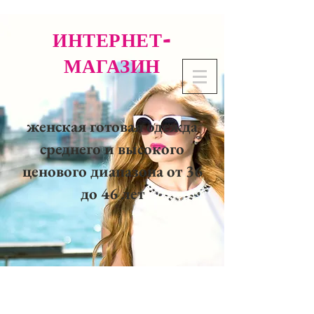
ИНТЕРНЕТ-
МАГАЗИН
женская готовая одежда
среднего и высокого
ценового диапазона от 36
до 46 лет
02 32 37 53 23 - 48
rue
Joséphine, 27000 Evreux