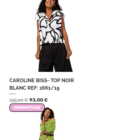
CAROLINE BISS- TOP NOIR
BLANC REF: 1661/19
Обычная цена
Цена со скидкой
155,00 €
93,00 €
PROMOTION