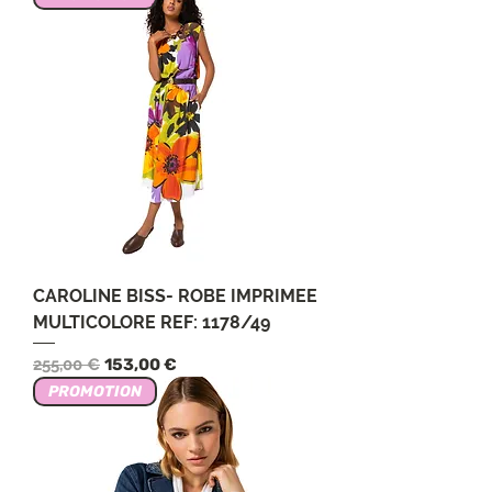
CAROLINE BISS- ROBE IMPRIMEE
MULTICOLORE REF: 1178/49
Обычная цена
Цена со скидкой
255,00 €
153,00 €
PROMOTION