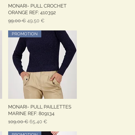
MONARI- PULL CROCHET
Быстрый просмотр
ORANGE REF: 410392
Обычная цена
Цена со скидкой
99,00 €
49,50 €
PROMOTION
MONARI- PULL PAILLETTES
Быстрый просмотр
MARINE REF: 809134
Обычная цена
Цена со скидкой
109,00 €
65,40 €
PROMOTION