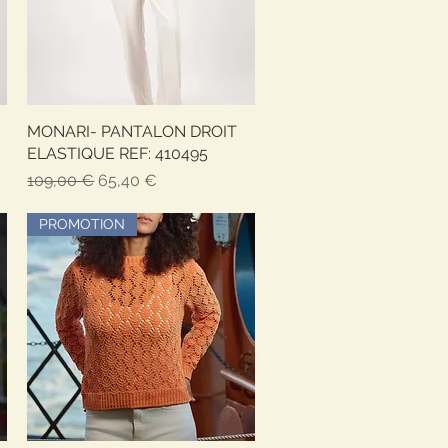
MONARI- PANTALON DROIT
Быстрый просмотр
ELASTIQUE REF: 410495
Обычная цена
Цена со скидкой
109,00 €
65,40 €
PROMOTION