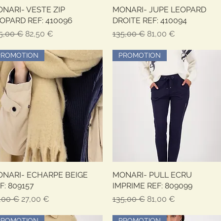
NARI- VESTE ZIP
Быстрый просмотр
MONARI- JUPE LEOPARD
Быстрый просмотр
OPARD REF: 410096
DROITE REF: 410094
ычная цена
Цена со скидкой
Обычная цена
Цена со скидкой
5,00 €
82,50 €
135,00 €
81,00 €
PROMOTION
PROMOTION
NARI- ECHARPE BEIGE
Быстрый просмотр
MONARI- PULL ECRU
Быстрый просмотр
F: 809157
IMPRIME REF: 809099
ычная цена
Цена со скидкой
Обычная цена
Цена со скидкой
,00 €
27,00 €
135,00 €
81,00 €
PROMOTION
PROMOTION