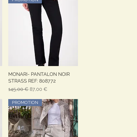
MONARI- PANTALON NOIR
Быстрый просмотр
STRASS REF: 808772
Обычная цена
Цена со скидкой
145,00 €
87,00 €
PROMOTION