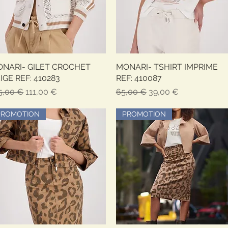
NARI- GILET CROCHET
Быстрый просмотр
MONARI- TSHIRT IMPRIME
Быстрый просмотр
IGE REF: 410283
REF: 410087
ычная цена
Цена со скидкой
Обычная цена
Цена со скидкой
5,00 €
111,00 €
65,00 €
39,00 €
PROMOTION
PROMOTION